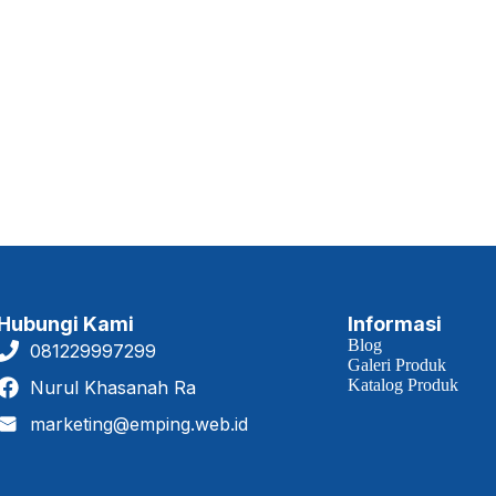
Hubungi Kami
Informasi
Blog
081229997299
Galeri Produk
Katalog Produk
Nurul Khasanah Ra
marketing@emping.web.id