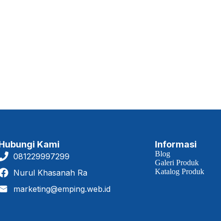
Hubungi Kami
Informasi
Blog
081229997299
Galeri Produk
Katalog Produk
Nurul Khasanah Ra
marketing@emping.web.id